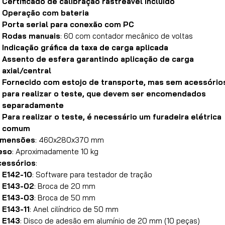
Certificado de calibração rastreável incluído
Operação com bateria
Porta serial para conexão com PC
Rodas manuais
: 60 com contador mecânico de voltas
Indicação gráfica da taxa de carga aplicada
Assento de esfera garantindo aplicação de carga
axial/central
Fornecido com estojo de transporte, mas sem acessório
para realizar o teste, que devem ser encomendados
separadamente
Para realizar o teste, é necessário um furadeira elétrica
comum
imensões
: 460x280x370 mm
eso
: Aproximadamente 10 kg
cessórios
:
E142-10
: Software para testador de tração
E143-02
: Broca de 20 mm
E143-03
: Broca de 50 mm
E143-11
: Anel cilíndrico de 50 mm
E143
: Disco de adesão em alumínio de 20 mm (10 peças)