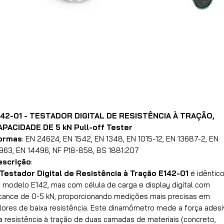
142-01 - TESTADOR DIGITAL DE RESISTÊNCIA À TRAÇÃO,
APACIDADE DE 5 kN Pull-off Tester
ormas
: EN 24624, EN 1542, EN 1348, EN 1015-12, EN 13687-2, EN
963, EN 14496, NF P18-858, BS 1881:207
escrição
:
Testador Digital de Resistência à Tração E142-01
é idêntic
 modelo E142, mas com célula de carga e display digital com
cance de 0-5 kN, proporcionando medições mais precisas em
lores de baixa resistência. Este dinamômetro mede a força adesi
a resistência à tração de duas camadas de materiais (concreto,