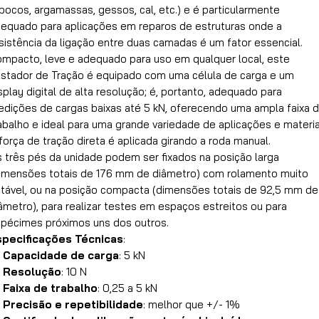
bocos, argamassas, gessos, cal, etc.) e é particularmente
equado para aplicações em reparos de estruturas onde a
sistência da ligação entre duas camadas é um fator essencial.
mpacto, leve e adequado para uso em qualquer local, este
stador de Tração é equipado com uma célula de carga e um
splay digital de alta resolução; é, portanto, adequado para
dições de cargas baixas até 5 kN, oferecendo uma ampla faixa 
abalho e ideal para uma grande variedade de aplicações e materia
força de tração direta é aplicada girando a roda manual.
 três pés da unidade podem ser fixados na posição larga
imensões totais de 176 mm de diâmetro) com rolamento muito
tável, ou na posição compacta (dimensões totais de 92,5 mm de
âmetro), para realizar testes em espaços estreitos ou para
pécimes próximos uns dos outros.
specificações Técnicas
:
Capacidade de carga
: 5 kN
Resolução
: 10 N
Faixa de trabalho
: 0,25 a 5 kN
Precisão e repetibilidade
: melhor que +/- 1%