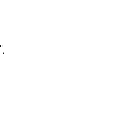
de
is.