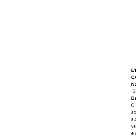
E
C
N
13
D
O
ao
al
va
e 