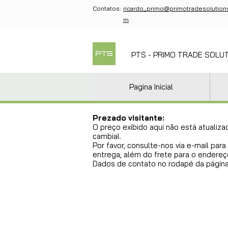
Contatos:
ricardo_primo@primotradesolution
m
PTS - PRIMO TRADE SOLU
Pagina Inicial
Prezado visitante:
O preço exibido aqui não está atualiza
cambial.
Por favor, consulte-nos via e-mail pa
entrega, além do frete para o endereço
Dados de contato no rodapé da página