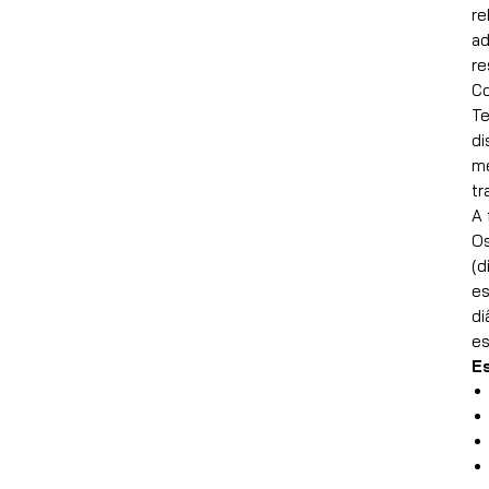
re
ad
re
Co
Te
di
me
tr
A 
Os
(d
es
di
es
E