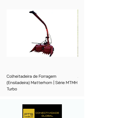
Colheitadeira de Forragem
Ancinho Enleirador (E
(Ensiladeira) Matterhorn | Série MTMH
| Matterhorn PTS
Turbo