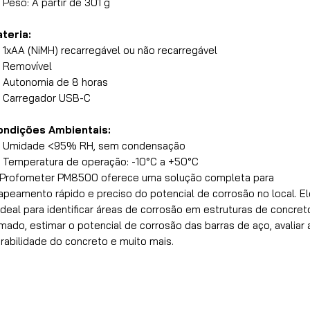
Peso: A partir de 301 g
teria:
1xAA (NiMH) recarregável ou não recarregável
Removível
Autonomia de 8 horas
Carregador USB-C
ondições Ambientais:
Umidade <95% RH, sem condensação
Temperatura de operação: -10°C a +50°C
Profometer PM8500 oferece uma solução completa para
peamento rápido e preciso do potencial de corrosão no local. El
ideal para identificar áreas de corrosão em estruturas de concret
mado, estimar o potencial de corrosão das barras de aço, avaliar 
rabilidade do concreto e muito mais.