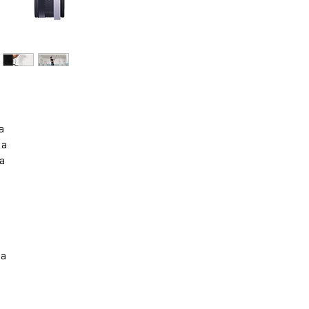
a
 a
a
da