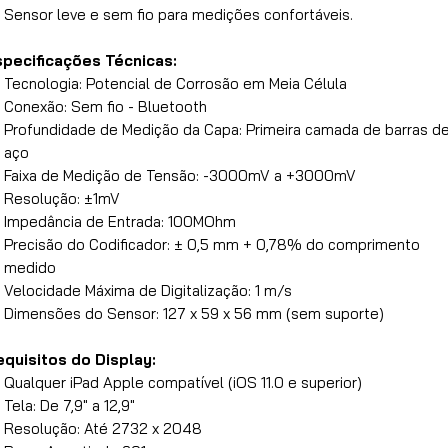
Sensor leve e sem fio para medições confortáveis.
specificações Técnicas:
Tecnologia: Potencial de Corrosão em Meia Célula
Conexão: Sem fio - Bluetooth
Profundidade de Medição da Capa: Primeira camada de barras d
aço
Faixa de Medição de Tensão: -3000mV a +3000mV
Resolução: ±1mV
Impedância de Entrada: 100MOhm
Precisão do Codificador: ± 0,5 mm + 0,78% do comprimento
medido
Velocidade Máxima de Digitalização: 1 m/s
Dimensões do Sensor: 127 x 59 x 56 mm (sem suporte)
quisitos do Display:
Qualquer iPad Apple compatível (iOS 11.0 e superior)
Tela: De 7,9" a 12,9"
Resolução: Até 2732 x 2048