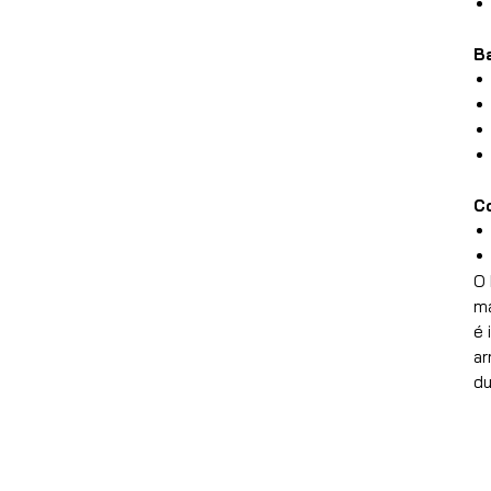
Ba
C
O 
ma
é 
ar
du