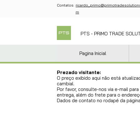
Contatos:
ricardo_primo@primotradesolution
m
PTS - PRIMO TRADE SOLU
Pagina Inicial
Prezado visitante:
O preço exibido aqui não está atualiza
cambial.
Por favor, consulte-nos via e-mail pa
entrega, além do frete para o endereço
Dados de contato no rodapé da página