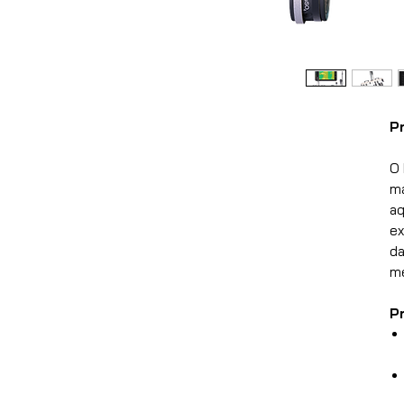
P
O 
ma
aq
ex
da
me
Pr