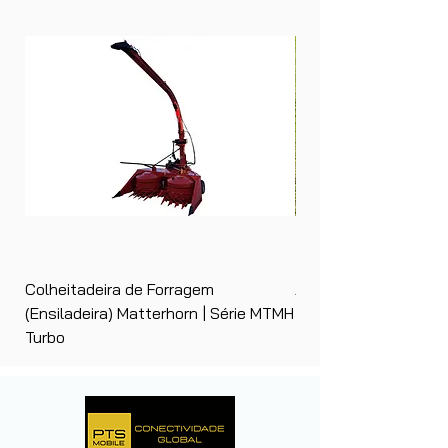
Colheitadeira de Forragem
Ancinho Enleirador (E
(Ensiladeira) Matterhorn | Série MTMH
| Matterhorn PTS
Turbo