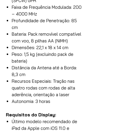
(SFCW) GPR
Faixa de Frequência Modulada: 200
– 4000 MHz
Profundidade de Penetração: 85
cm
Bateria: Pack removível compatível
com voo, 8 pilhas AA (NiMH)
Dimensões: 22,1 x 18 x 14 cm
Peso: 1,5 kg (excluindo pack de
bateria)
Distância da Antena até a Borda:
8,3 cm
Recursos Especiais: Tração nas
quatro rodas com rodas de alta
aderência, orientação a laser
Autonomia: 3 horas
Requisitos do Display:
Último modelo recomendado de
iPad da Apple com iOS 11.0 e