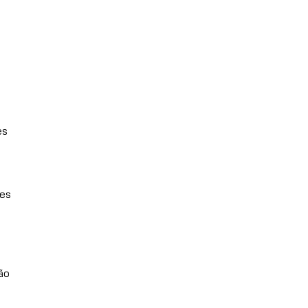
es
les
xão