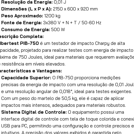
Resolução da Energia:
0,01 J
Dimensões (L x P x A):
2150 x 600 x 920 mm
Peso Aproximado:
1200 kg
Fonte de Energia:
3x380 V + N + T / 50-60 Hz
Consumo de Energia:
500 W
escrição Completa:
Ibertest PIB-750
é um testador de impacto Charpy de alta
pacidade, projetado para realizar testes com energia de impacto
xima de 750 Joules, ideal para materiais que requerem avaliaçõ
 resistência em níveis elevados.
racterísticas e Vantagens:
Capacidade Superior:
O PIB-750 proporciona medições
precisas da energia de impacto com uma resolução de 0,01 Jou
e uma resolução angular de 0,018°, ideal para testes exigentes.
Com um peso do martelo de 50,5 kg, ele é capaz de aplicar
impactos mais intensos, adequados para materiais robustos.
Sistema Digital de Controle:
O equipamento possui uma
interface digital de controle com tela de toque colorida e cone
USB para PC, permitindo uma configuração e controle precisos e
intuitivos. A precisão dos valores exibidos é garantida pelo