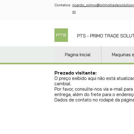
Contatos:
ricardo_primo@primotradesolution
m
PTS - PRIMO TRADE SOLU
Pagina Inicial
Maquinas 
Prezado visitante:
O preço exibido aqui não está atualiza
cambial.
Por favor, consulte-nos via e-mail pa
entrega, além do frete para o endereço
Dados de contato no rodapé da página