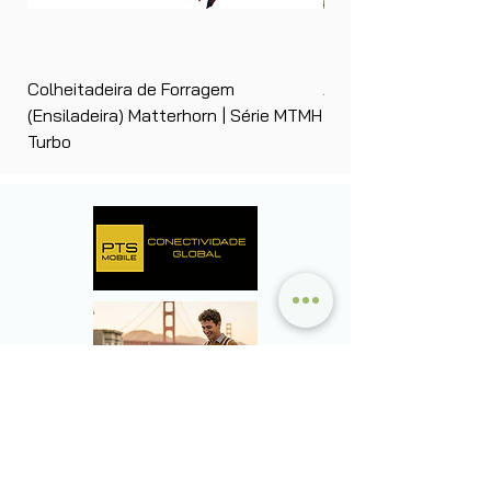
Colheitadeira de Forragem
Ancinho Enleirador (E
(Ensiladeira) Matterhorn | Série MTMH
| Matterhorn PTS
Turbo
A sua próxima viagem a
negócios não permite