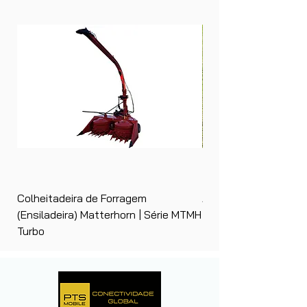
Colheitadeira de Forragem
Ancinho Enleirador (E
(Ensiladeira) Matterhorn | Série MTMH
| Matterhorn PTS
Turbo