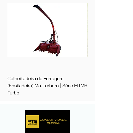
Colheitadeira de Forragem
Ancinho Enleirador (E
(Ensiladeira) Matterhorn | Série MTMH
| Matterhorn PTS
Turbo