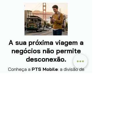
A sua próxima viagem a
negócios não permite
desconexão.
Conheça a
PTS Mobile
: a divisão de
conectividade global para executivos.
Instale seu
eSIM (chip virtual)
via
QR Code e desembarque no exterior
com
internet 5G prioritária
em mais
de
200 países
. Sem lojas, sem filas,
sem multas de roaming.
Conheça
agora:
Saiba mais