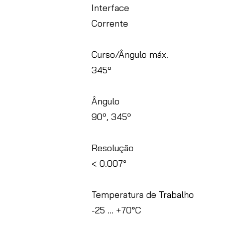
Interface
Corrente
Curso/Ângulo máx.
345º
Ângulo
90º, 345º
Resolução
< 0.007°
Temperatura de Trabalho
-25 … +70°C