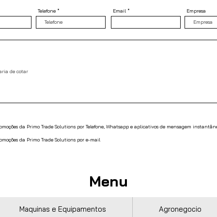
Telefone
Email
Empresa
promoções da Primo Trade Solutions por Telefone, Whatsapp e aplicativos de mensagem instantân
romoções da Primo Trade Solutions por e-mail
Menu
Maquinas e Equipamentos
Agronegocio