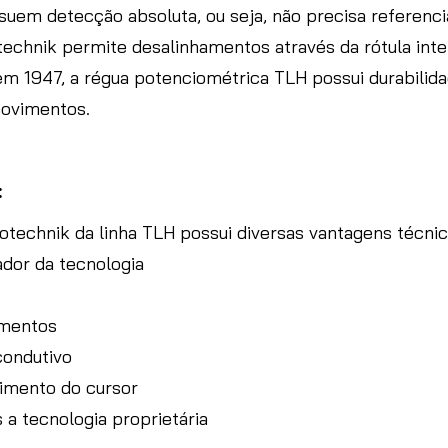
em detecção absoluta, ou seja, não precisa referenciar
technik permite desalinhamentos através da rótula inte
em 1947, a régua potenciométrica TLH possui durabili
movimentos.
:
technik da linha TLH possui diversas vantagens técni
ador da tecnologia
imentos
condutivo
imento do cursor
 a tecnologia proprietária