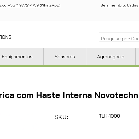
s.co
+55 11 97721-1739 (WhatsApp)
Seja membro. Cadast
TIONS
e Equipamentos
Sensores
Agronegocio
ica com Haste Interna Novotech
TLH-1000
SKU: