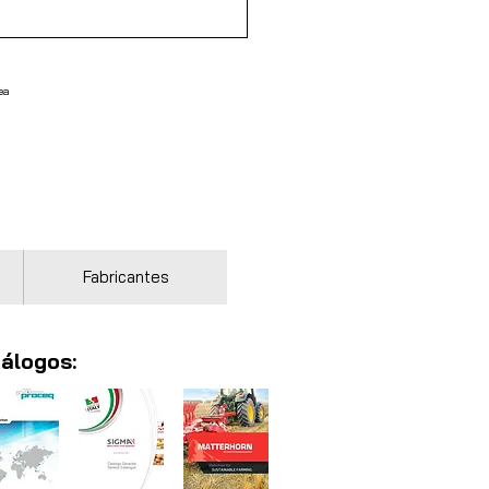
ea
Fabricantes
álogos: