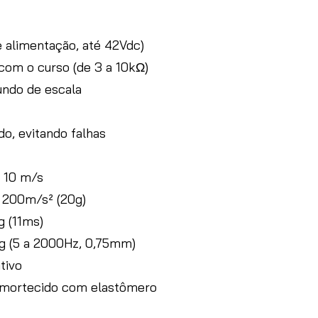
e alimentação, até 42Vdc)
 com o curso (de 3 a 10kΩ)
undo de escala
do, evitando falhas
 10 m/s
 200m/s² (20g)
g (11ms)
0g (5 a 2000Hz, 0,75mm)
tivo
amortecido com elastômero