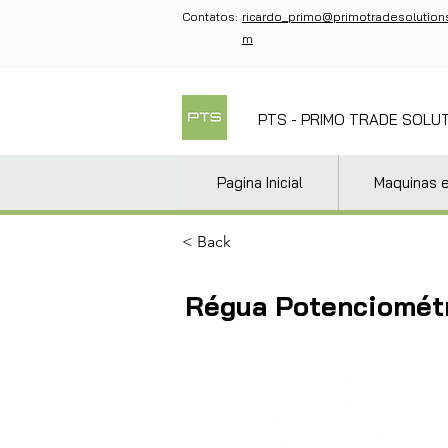
Contatos:
ricardo_primo@primotradesolution
m
PTS - PRIMO TRADE SOLU
Pagina Inicial
Maquinas 
< Back
Régua Potenciométr