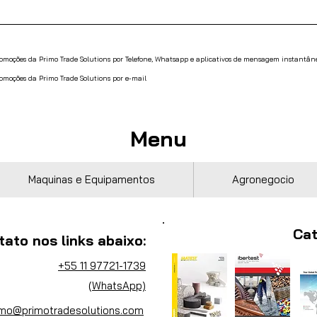
promoções da Primo Trade Solutions por Telefone, Whatsapp e aplicativos de mensagem instantân
romoções da Primo Trade Solutions por e-mail
Menu
Maquinas e Equipamentos
Agronegocio
Cat
tato nos links abaixo:
+55 11 97721-1739
(WhatsApp)
imo@primotradesolutions.com