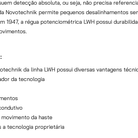
em detecção absoluta, ou seja, não precisa referenciar
 da Novotechnik permite pequenos desalinhamentos se
em 1947, a régua potenciométrica LWH possui durabili
movimentos.
:
otechnik da linha LWH possui diversas vantagens técn
iador da tecnologia
vimentos
 condutivo
o movimento da haste
 a tecnologia proprietária