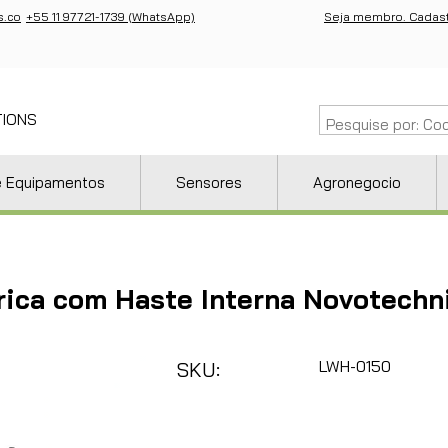
s.co
+55 11 97721-1739 (WhatsApp)
Seja membro. Cadast
TIONS
e Equipamentos
Sensores
Agronegocio
ica com Haste Interna Novotech
LWH-0150
SKU: