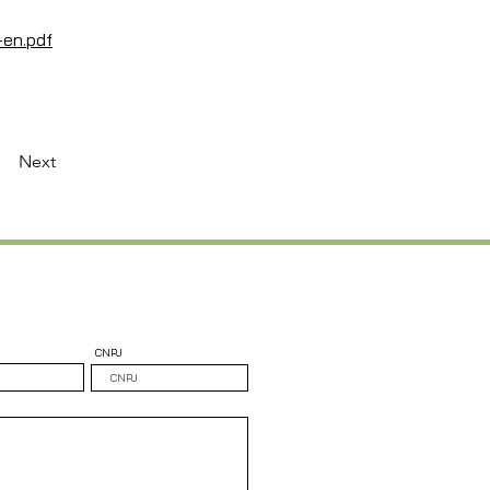
en.pdf
Next
CNPJ