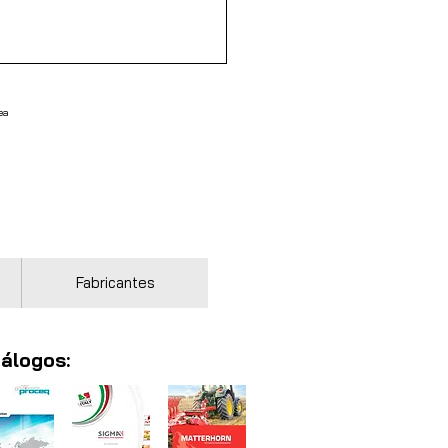
ea
Fabricantes
álogos: