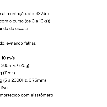
de alimentação, até 42Vdc)
 com o curso (de 3 a 10kΩ)
fundo de escala
ido, evitando falhas
: 10 m/s
: 200m/s² (20g)
g (11ms)
20g (5 a 2000Hz, 0,75mm)
ativo
amortecido com elastômero