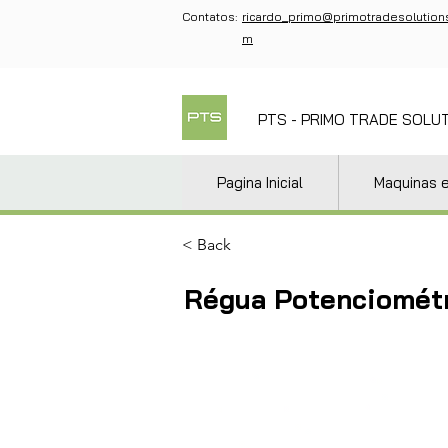
Contatos:
ricardo_primo@primotradesolution
m
PTS - PRIMO TRADE SOLU
Pagina Inicial
Maquinas 
< Back
Régua Potenciométr