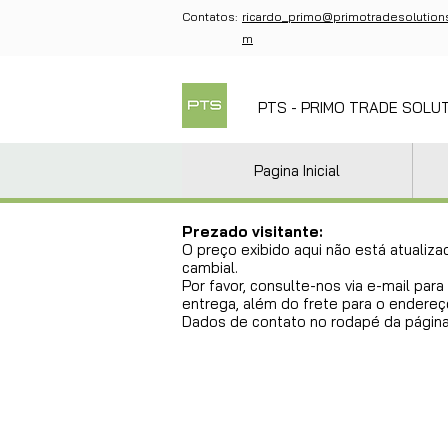
Contatos:
ricardo_primo@primotradesolution
m
PTS - PRIMO TRADE SOLU
Pagina Inicial
Prezado visitante:
O preço exibido aqui não está atualiza
cambial.
Por favor, consulte-nos via e-mail pa
entrega, além do frete para o endereço
Dados de contato no rodapé da página