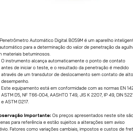
Penetrômetro Automático Digital B059M é um aparelho inteligen
automático para a determinação do valor de penetração da agulh
 materiais betuminosos.
O instrumento alcança automaticamente o ponto de contato
antes de iniciar o teste, e o resultado da penetração é medido
através de um transdutor de deslocamento sem contato de alt
desempenho.
Este equipamento está em conformidade com as normas EN 14
ASTM D5, NF T66-004, AASHTO T49, JIS K 2207, IP 49, DIN 522
e ASTM D217.
bservação Importante:
Os preços apresentados neste site sã
enas para referência e estão sujeitos a alterações sem aviso
évio. Fatores como variações cambiais, impostos e custos de fre