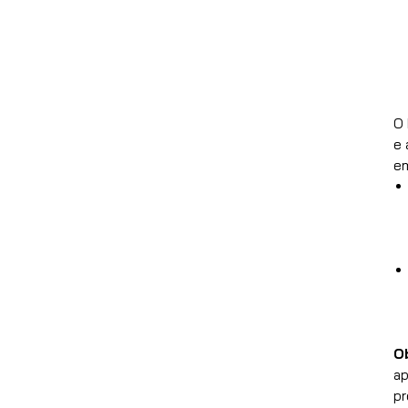
O 
e 
em
O
ap
pr