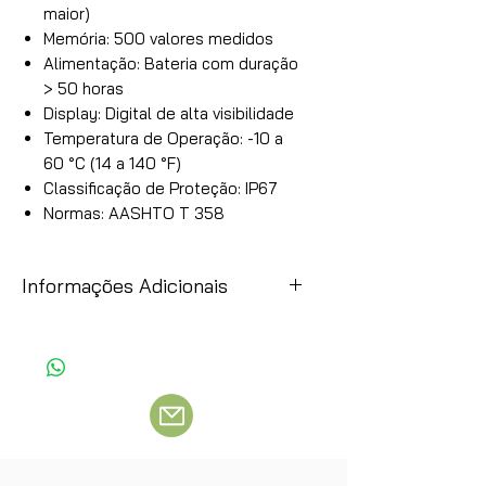
maior)
Memória: 500 valores medidos
Alimentação: Bateria com duração
> 50 horas
Display: Digital de alta visibilidade
Temperatura de Operação: -10 a
60 °C (14 a 140 °F)
Classificação de Proteção: IP67
Normas: AASHTO T 358
Informações Adicionais
Item
Observação
Preços:
Esses preços são uma simples
referência, como a moeda original é o
dólar, por gentileza consulte o preço
atual enviando um e-mail ou fazendo
contato via WhatsApp.