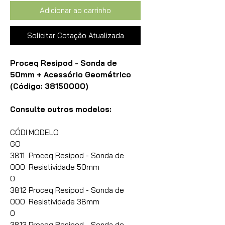
Adicionar ao carrinho
Solicitar Cotação Atualizada
Proceq Resipod - Sonda de
50mm + Acessório Geométrico
(Código: 38150000)
Consulte outros modelos:
CÓDI
MODELO
GO
3811
Proceq Resipod - Sonda de
000
Resistividade 50mm
0
3812
Proceq Resipod - Sonda de
000
Resistividade 38mm
0
3813
Proceq Resipod - Sonda de