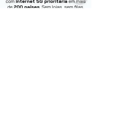
com
internet 5G prioritária
em mais
de
200 países
. Sem lojas, sem filas,
sem multas de roaming.
Conheça
agora:
Saiba mais
Nome
Sobrenome