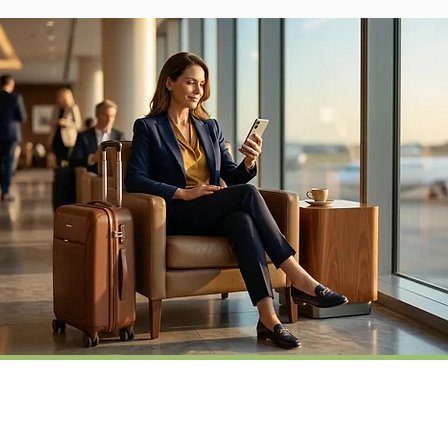
e
os.
 com
 sem