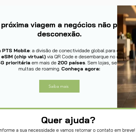
 próxima viagem a negócios não permit
desconexão.
a
PTS Mobile
: a divisão de conectividade global para executiv
u
eSIM (chip virtual)
via QR Code e desembarque no exterior
G prioritária
em mais de
200 países
. Sem lojas, sem filas,
multas de roaming.
Conheça agora:
Saiba mais
Quer ajuda?
Informe a sua necessidade e vamos retornar o contato em breve!