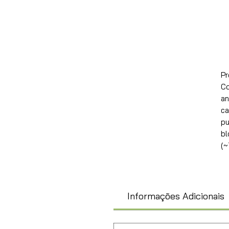
Pr
Co
an
ca
pu
bl
(~
Informações Adicionais