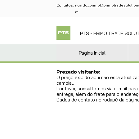
Contatos:
ricardo_primo@primotradesolution
m
PTS - PRIMO TRADE SOLU
Pagina Inicial
Prezado visitante:
O preço exibido aqui não está atualiza
cambial.
Por favor, consulte-nos via e-mail pa
entrega, além do frete para o endereço
Dados de contato no rodapé da página