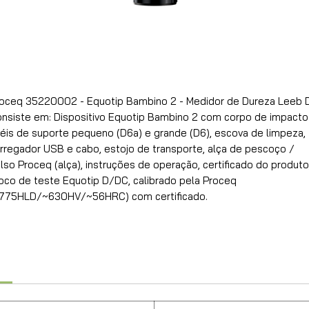
oceq 35220002 - Equotip Bambino 2 - Medidor de Dureza Leeb D
nsiste em: Dispositivo Equotip Bambino 2 com corpo de impacto 
éis de suporte pequeno (D6a) e grande (D6), escova de limpeza, 
rregador USB e cabo, estojo de transporte, alça de pescoço / 
lso Proceq (alça), instruções de operação, certificado do produto,
oco de teste Equotip D/DC, calibrado pela Proceq 
775HLD/~630HV/~56HRC) com certificado.