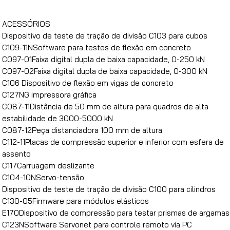
ACESSÓRIOS
Dispositivo de teste de tração de divisão C103 para cubos
C109-11NSoftware para testes de flexão em concreto
C097-01Faixa digital dupla de baixa capacidade, 0-250 kN
C097-02Faixa digital dupla de baixa capacidade, 0-300 kN
C106 Dispositivo de flexão em vigas de concreto
C127NG impressora gráfica
C087-11Distância de 50 mm de altura para quadros de alta
estabilidade de 3000-5000 kN
C087-12Peça distanciadora 100 mm de altura
C112-11Placas de compressão superior e inferior com esfera de
assento
C117Carruagem deslizante
C104-10NServo-tensão
Dispositivo de teste de tração de divisão C100 para cilindros
C130-05Firmware para módulos elásticos
E170Dispositivo de compressão para testar prismas de argama
C123NSoftware Servonet para controle remoto via PC