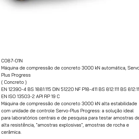
C087-01N
Máquina de compressão de concreto 3000 kN automática, Serv
Plus Progress
( Concreto )
EN 12390-4 BS 1881:115 DIN 51220 NF P18-411 BS 812:111 BS 812:1
EN ISO 13503-2 API RP 19 C
Máquina de compressão de concreto 3000 kN alta estabilidade
com unidade de controle Servo-Plus Progress: a solução ideal
para laboratórios centrais e de pesquisa para testar amostras d
alta resistência, "amostras explosivas", amostras de rocha e
cerâmica.