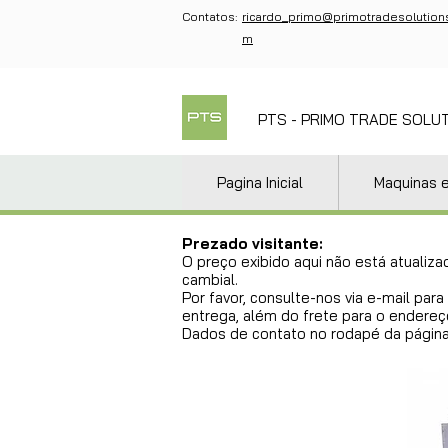
Contatos:
ricardo_primo@primotradesolution
m
PTS - PRIMO TRADE SOLU
Pagina Inicial
Maquinas 
Prezado visitante:
O preço exibido aqui não está atualiza
cambial.
Por favor, consulte-nos via e-mail pa
entrega, além do frete para o endereço
Dados de contato no rodapé da página