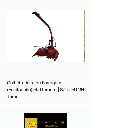
Colheitadeira de Forragem
Ancinho Enleirador (E
(Ensiladeira) Matterhorn | Série MTMH
| Matterhorn PTS
Turbo