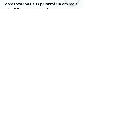
com
internet 5G prioritária
em mais
de
200 países
. Sem lojas, sem filas,
sem multas de roaming.
Conheça
agora:
Saiba mais
Nome