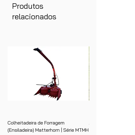
Produtos
relacionados
Colheitadeira de Forragem
Ancinho Enleirador (E
(Ensiladeira) Matterhorn | Série MTMH
| Matterhorn PTS