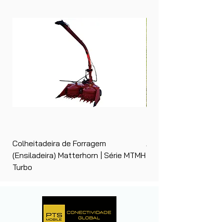
Colheitadeira de Forragem
Ancinho Enleirador (E
(Ensiladeira) Matterhorn | Série MTMH
| Matterhorn PTS
Turbo