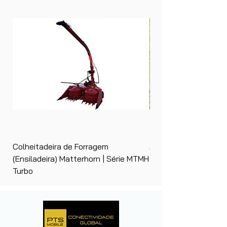
Colheitadeira de Forragem
Ancinho Enleirador (E
(Ensiladeira) Matterhorn | Série MTMH
| Matterhorn PTS
Turbo