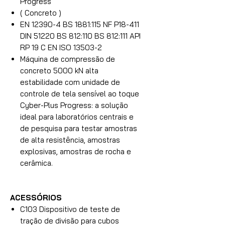
Progress
( Concreto )
EN 12390-4 BS 1881:115 NF P18-411
DIN 51220 BS 812:110 BS 812:111 API
RP 19 C EN ISO 13503-2
Máquina de compressão de
concreto 5000 kN alta
estabilidade com unidade de
controle de tela sensível ao toque
Cyber-Plus Progress: a solução
ideal para laboratórios centrais e
de pesquisa para testar amostras
de alta resistência, amostras
explosivas, amostras de rocha e
cerâmica.
ACESSÓRIOS
C103 Dispositivo de teste de
tração de divisão para cubos