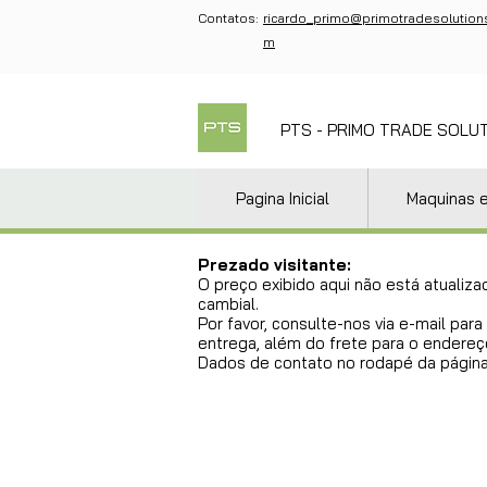
Contatos:
ricardo_primo@primotradesolution
m
PTS - PRIMO TRADE SOLU
Pagina Inicial
Maquinas 
Prezado visitante:
O preço exibido aqui não está atualiza
cambial.
Por favor, consulte-nos via e-mail pa
entrega, além do frete para o endereço
Dados de contato no rodapé da página