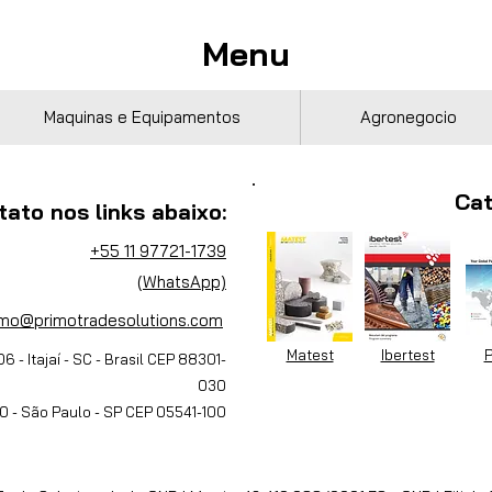
Menu
Maquinas e Equipamentos
Agronegocio
Cat
tato nos links abaixo:
+55 11 97721-1739
(WhatsApp)
imo@primotradesolutions.com
Matest
Ibertest
P
06 - Itajaí - SC - Brasil CEP 88301-
030
30 - São Paulo - SP CEP 05541-100