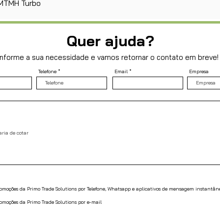
Visualização rápida
e MTMH Turbo
Quer ajuda?
Informe a sua necessidade e vamos retornar o contato em breve!
Telefone
Email
Empresa
promoções da Primo Trade Solutions por Telefone, Whatsapp e aplicativos de mensagem instantân
romoções da Primo Trade Solutions por e-mail