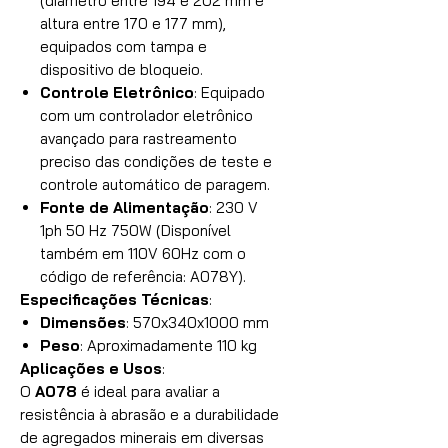
(diâmetro entre 194 e 202 mm e
altura entre 170 e 177 mm),
equipados com tampa e
dispositivo de bloqueio.
Controle Eletrônico
: Equipado
com um controlador eletrônico
avançado para rastreamento
preciso das condições de teste e
controle automático de paragem.
Fonte de Alimentação
: 230 V
1ph 50 Hz 750W (Disponível
também em 110V 60Hz com o
código de referência: A078Y).
Especificações Técnicas
:
Dimensões
: 570x340x1000 mm
Peso
: Aproximadamente 110 kg
Aplicações e Usos
:
O
A078
é ideal para avaliar a
resistência à abrasão e a durabilidade
de agregados minerais em diversas