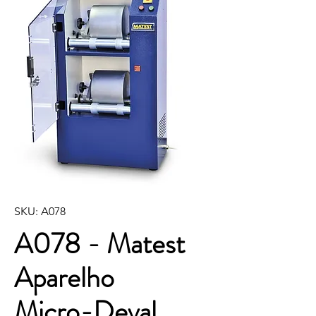
SKU: A078
A078 - Matest
Aparelho
Micro-Deval