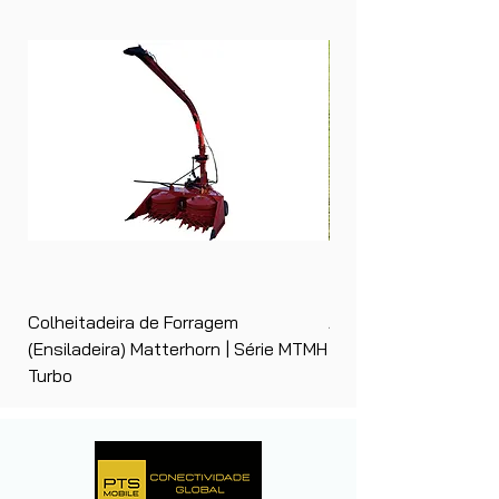
Colheitadeira de Forragem
Ancinho Enleirador (E
(Ensiladeira) Matterhorn | Série MTMH
| Matterhorn PTS
Turbo