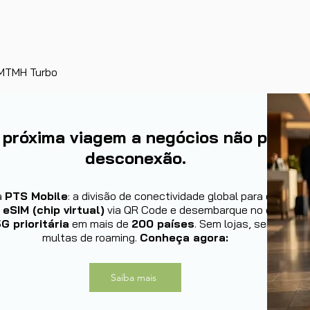
Visualização rápida
e MTMH Turbo
 próxima viagem a negócios não permit
desconexão.
a
PTS Mobile
: a divisão de conectividade global para executiv
u
eSIM (chip virtual)
via QR Code e desembarque no exterior
G prioritária
em mais de
200 países
. Sem lojas, sem filas,
multas de roaming.
Conheça agora:
Saiba mais