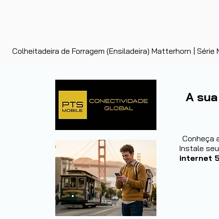
Colheitadeira de Forragem (Ensiladeira) Matterhorn | Séri
A sua
Conheça 
Instale se
internet 5