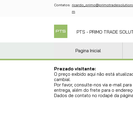
Contatos:
ricardo_primo@primotradesolution
m
PTS - PRIMO TRADE SOLU
Pagina Inicial
Prezado visitante:
O preço exibido aqui não está atualiza
cambial.
Por favor, consulte-nos via e-mail pa
entrega, além do frete para o endereço
Dados de contato no rodapé da página