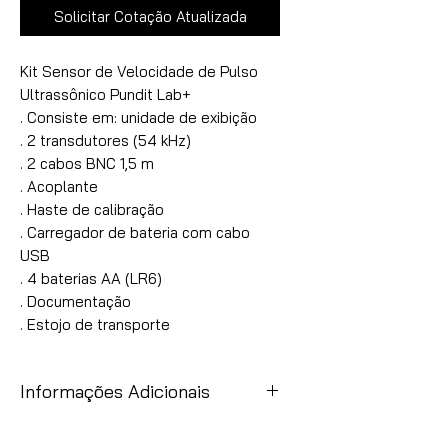
Solicitar Cotação Atualizada
Kit Sensor de Velocidade de Pulso 
Ultrassônico Pundit Lab+

. Consiste em: unidade de exibição

. 2 transdutores (54 kHz)

. 2 cabos BNC 1,5 m

. Acoplante

. Haste de calibração

. Carregador de bateria com cabo 
USB

. 4 baterias AA (LR6)

. Documentação

. Estojo de transporte
Informações Adicionais
Item
Observação