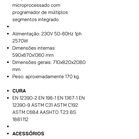
microprocessado com
programador de múltiplos
segmentos integrado.
Alimentação: 230V 50-60Hz 1ph
2570W
Dimensões internas:
590x670x1360 mm
Dimensões gerais: 710x820x2080
mm
Peso: aproximadamente 170 kg.
CURA
EN 12390-2 EN 196-1 EN 1367-1 EN
12390-9 ASTM C31 ASTM C192
ASTM C684 AASHTO T23 BS
1881:112
ACESSÓRIOS