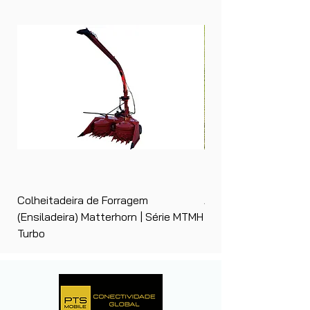
Colheitadeira de Forragem
Ancinho Enleirador (E
(Ensiladeira) Matterhorn | Série MTMH
| Matterhorn PTS
Turbo