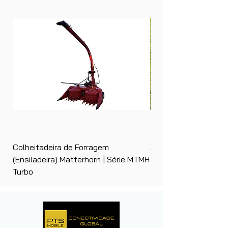
Colheitadeira de Forragem
Ancinho Enleirador (E
(Ensiladeira) Matterhorn | Série MTMH
| Matterhorn PTS
Turbo