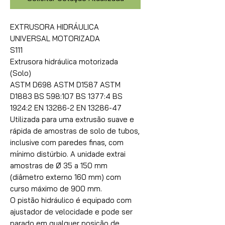
EXTRUSORA HIDRÁULICA
UNIVERSAL MOTORIZADA
S111
Extrusora hidráulica motorizada
(Solo)
ASTM D698 ASTM D1587 ASTM
D1883 BS 598:107 BS 1377:4 BS
1924:2 EN 13286-2 EN 13286-47
Utilizada para uma extrusão suave e
rápida de amostras de solo de tubos,
inclusive com paredes finas, com
mínimo distúrbio. A unidade extrai
amostras de Ø 35 a 150 mm
(diâmetro externo 160 mm) com
curso máximo de 900 mm.
O pistão hidráulico é equipado com
ajustador de velocidade e pode ser
parado em qualquer posição de