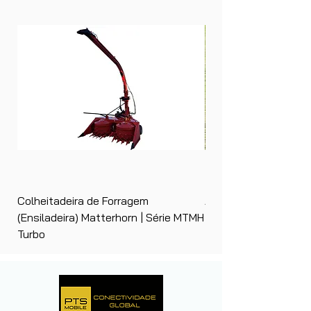
Colheitadeira de Forragem
Ancinho Enleirador (E
(Ensiladeira) Matterhorn | Série MTMH
| Matterhorn PTS
Turbo