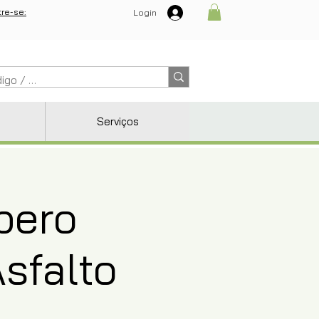
re-se:
Login
Serviços
bero
sfalto