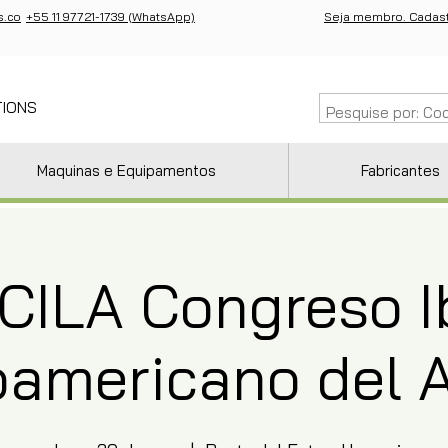
s.co
+55 11 97721-1739 (WhatsApp)
Seja membro. Cadast
TIONS
Maquinas e Equipamentos
Fabricantes
 CILA Congreso I
oamericano del A