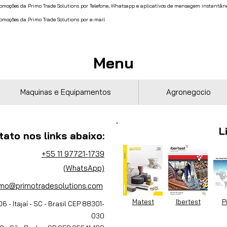
promoções da Primo Trade Solutions por Telefone, Whatsapp e aplicativos de mensagem instantân
romoções da Primo Trade Solutions por e-mail
Menu
Maquinas e Equipamentos
Agronegocio
L
tato nos links abaixo:
+55 11 97721-1739
(WhatsApp)
imo@primotradesolutions.com
Matest
Ibertest
P
06 - Itajaí - SC - Brasil CEP 88301-
030