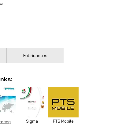
ea
Fabricantes
inks:
Sigma
PTS Mobile
roceq