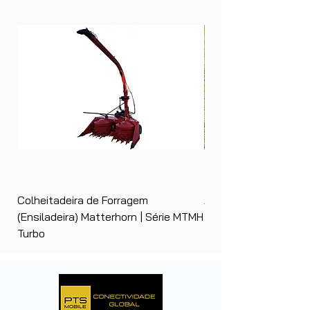
Colheitadeira de Forragem
Ancinho Enleirador (E
(Ensiladeira) Matterhorn | Série MTMH
| Matterhorn PTS
Turbo