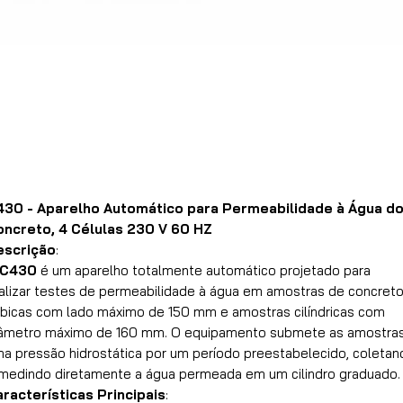
430 - Aparelho Automático para Permeabilidade à Água d
oncreto, 4 Células 230 V 60 HZ
escrição
:
C430
é um aparelho totalmente automático projetado para
alizar testes de permeabilidade à água em amostras de concret
bicas com lado máximo de 150 mm e amostras cilíndricas com
âmetro máximo de 160 mm. O equipamento submete as amostras
a pressão hidrostática por um período preestabelecido, coletan
medindo diretamente a água permeada em um cilindro graduado.
racterísticas Principais
: