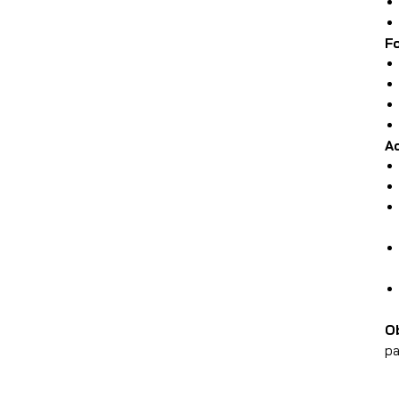
F
A
O
pa