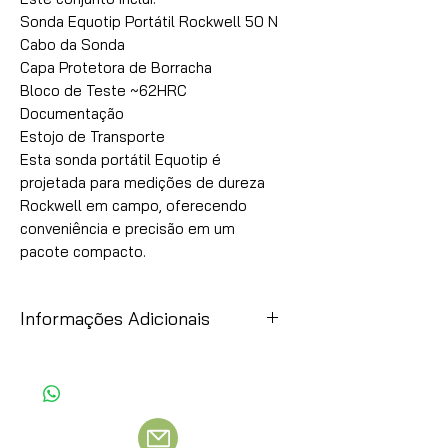
Sonda Equotip Portátil Rockwell 50 N

Cabo da Sonda

Capa Protetora de Borracha

Bloco de Teste ~62HRC

Documentação

Estojo de Transporte

Esta sonda portátil Equotip é 
projetada para medições de dureza 
Rockwell em campo, oferecendo 
conveniência e precisão em um 
pacote compacto.
Informações Adicionais
Item
Observação
Preços:
Esses preços são uma simples
referência, como a moeda original é o