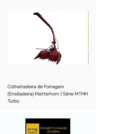
Colheitadeira de Forragem
Ancinho Enleirador (E
(Ensiladeira) Matterhorn | Série MTMH
| Matterhorn PTS
Turbo