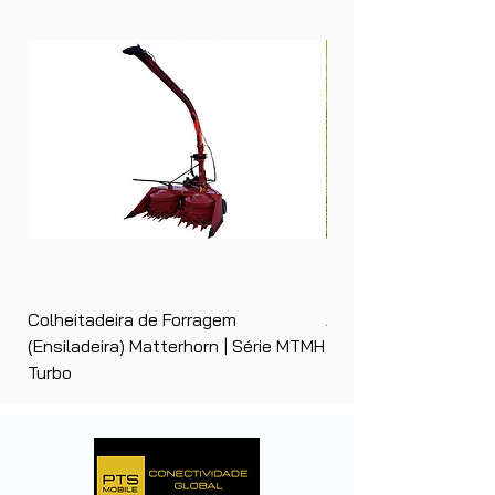
Colheitadeira de Forragem
Ancinho Enleirador (E
(Ensiladeira) Matterhorn | Série MTMH
| Matterhorn PTS
Turbo