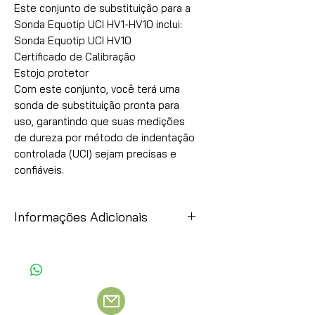
Este conjunto de substituição para a 
Sonda Equotip UCI HV1-HV10 inclui:

Sonda Equotip UCI HV10

Certificado de Calibração

Estojo protetor

Com este conjunto, você terá uma 
sonda de substituição pronta para 
uso, garantindo que suas medições 
de dureza por método de indentação 
controlada (UCI) sejam precisas e 
confiáveis.
Informações Adicionais
Item
Observação
Preços:
Esses preços são uma simples
referência, como a moeda original é o