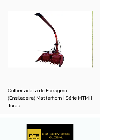
Colheitadeira de Forragem
Ancinho Enleirador (E
(Ensiladeira) Matterhorn | Série MTMH
| Matterhorn PTS
Turbo