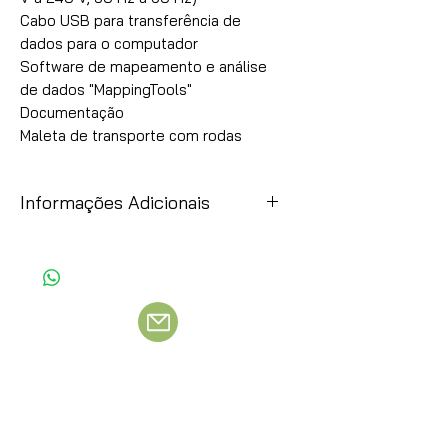
Cabo USB para transferência de 
dados para o computador

Software de mapeamento e análise 
de dados "MappingTools"

Documentação

Maleta de transporte com rodas
Informações Adicionais
Item
Observação
Preços:
Esses preços são uma simples
referência, como a moeda original é o
dólar, por gentileza consulte o preço
atual enviando um e-mail ou fazendo
contato via WhatsApp.
Dados
Favor enviar CNPJ, Nome, E-mail,