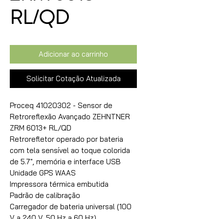
RL/QD
Adicionar ao carrinho
Solicitar Cotação Atualizada
Proceq 41020302 - Sensor de 
Retroreflexão Avançado ZEHNTNER 
ZRM 6013+ RL/QD

Retrorefletor operado por bateria 
com tela sensível ao toque colorida 
de 5.7", memória e interface USB

Unidade GPS WAAS

Impressora térmica embutida

Padrão de calibração

Carregador de bateria universal (100 
V a 240 V, 50 Hz a 60 Hz)
