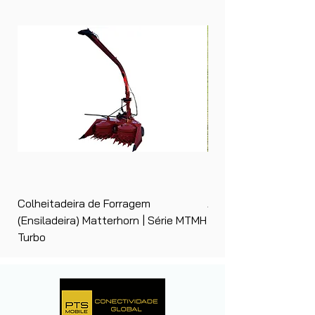
Colheitadeira de Forragem
Ancinho Enleirador (E
(Ensiladeira) Matterhorn | Série MTMH
| Matterhorn PTS
Turbo