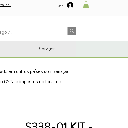
re-se:
Login
Serviços
ricado em outros países com variação
 do CNPJ e impostos do local de
S338-01 KIT -