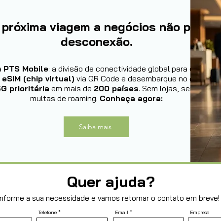
 próxima viagem a negócios não permit
desconexão.
a
PTS Mobile
: a divisão de conectividade global para executiv
u
eSIM (chip virtual)
via QR Code e desembarque no exterior
G prioritária
em mais de
200 países
. Sem lojas, sem filas,
multas de roaming.
Conheça agora:
Saiba mais
Quer ajuda?
Informe a sua necessidade e vamos retornar o contato em breve!
Telefone
Email
Empresa