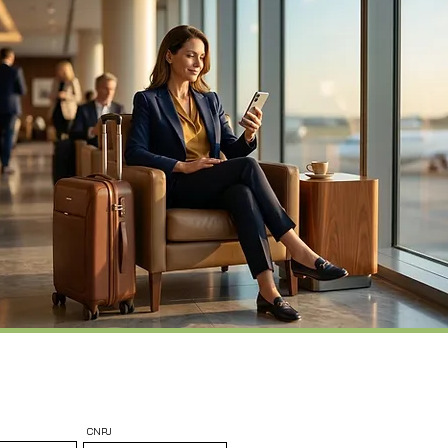
e
os.
 com
 sem
CNPJ