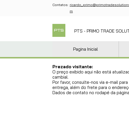
Contatos:
ricardo_primo@primotradesolution
m
PTS - PRIMO TRADE SOLU
Pagina Inicial
Prezado visitante:
O preço exibido aqui não está atualiza
cambial.
Por favor, consulte-nos via e-mail pa
entrega, além do frete para o endereço
Dados de contato no rodapé da página