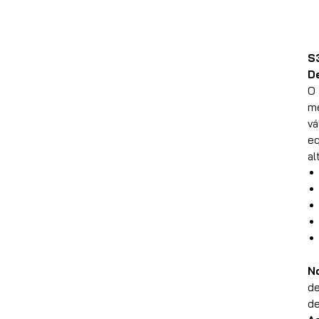
S
D
O
me
vá
eq
al
N
de
de