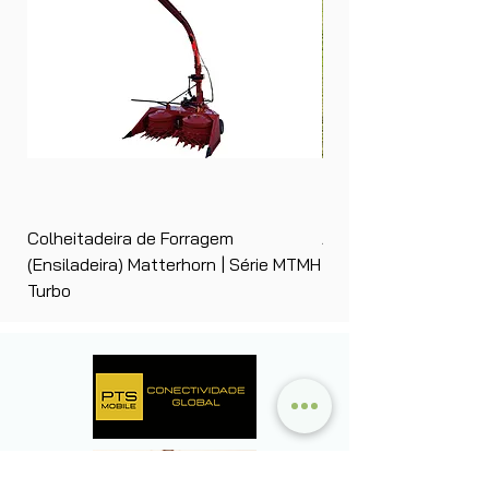
Colheitadeira de Forragem
Ancinho Enleirador (E
(Ensiladeira) Matterhorn | Série MTMH
| Matterhorn PTS
Turbo