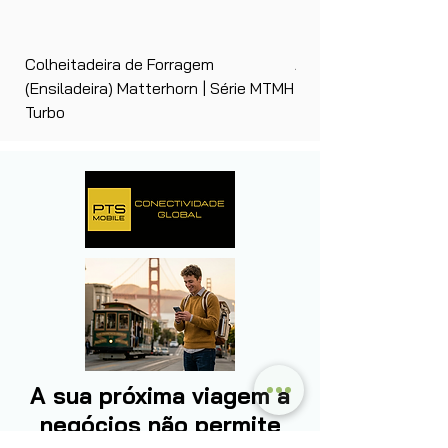
Colheitadeira de Forragem
Ancinho Enleirador (E
(Ensiladeira) Matterhorn | Série MTMH
| Matterhorn PTS
Turbo
A sua próxima viagem a
negócios não permite