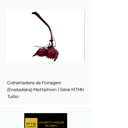
Colheitadeira de Forragem
Ancinho Enleirador (E
(Ensiladeira) Matterhorn | Série MTMH
| Matterhorn PTS
Turbo