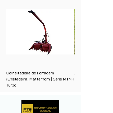
Colheitadeira de Forragem
Ancinho Enleirador (E
(Ensiladeira) Matterhorn | Série MTMH
| Matterhorn PTS
Turbo