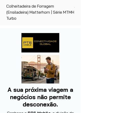
Colheitadeira de Forragem
Ancinho Enleirador (E
(Ensiladeira) Matterhorn | Série MTMH
| Matterhorn PTS
Turbo
A sua próxima viagem a
negócios não permite
desconexão.