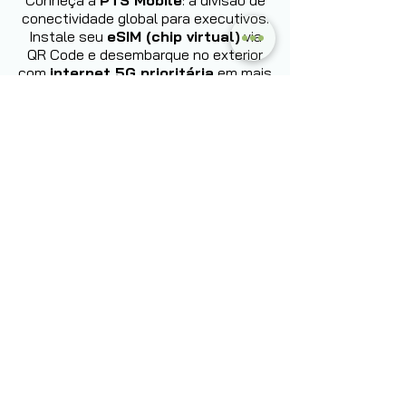
Conheça a
PTS Mobile
: a divisão de
conectividade global para executivos.
Instale seu
eSIM (chip virtual)
via
QR Code e desembarque no exterior
com
internet 5G prioritária
em mais
de
200 países
. Sem lojas, sem filas,
sem multas de roaming.
Conheça
agora:
Saiba mais
Nome