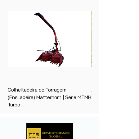
Colheitadeira de Forragem
Ancinho Enleirador (E
(Ensiladeira) Matterhorn | Série MTMH
| Matterhorn PTS
Turbo