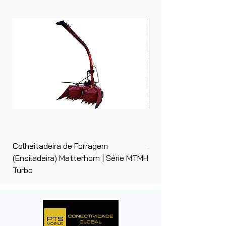
Colheitadeira de Forragem
Ancinho Enleirador (E
(Ensiladeira) Matterhorn | Série MTMH
| Matterhorn PTS
Turbo